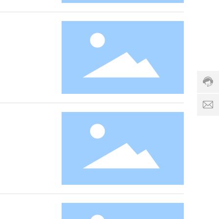
0
-
I
1
F
8
9
-
s
9
h
9
u
8
a
8
n
服
g
务
a
时
o
间:
o
8:
d
0
c
0
o
-
1
8:
0
0