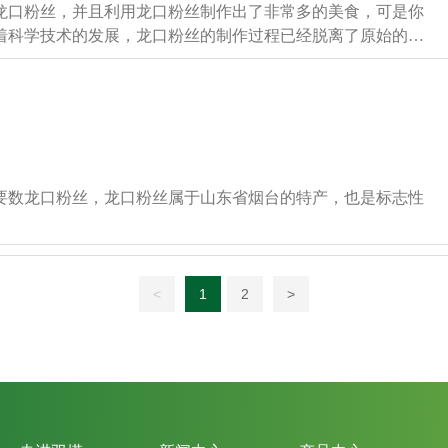
龙口粉丝，并且利用龙口粉丝制作出了非常多的美食，可是你
着科学技术的发展，龙口粉丝的制作过程已经脱离了原始的人
现代科技的结合，同时采用天然的食物，蚕豆，豌豆，绿豆中
，玉米，地瓜等等，尤其是现在绝大多数的粉丝是利用地瓜为
要数龙口粉丝，龙口粉丝属于山东省烟台的特产，也是标志性
<
1
2
>