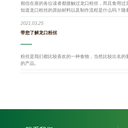
相信在座的各位读者都接触过龙口粉丝，而且食用过
知道龙口粉丝的原始材料以及制作流程是什么吗？随
工制作，走向了机械化的进程，利用传统的工艺以及
2021.03.25
的物质加工而成。除此之外还可以使用马铃薯，高粱
带您了解龙口粉丝
粉丝是我们都比较喜欢的一种食物，当然比较出名的
的产品。