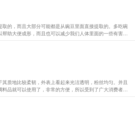
提取的，而且大部分可能都是从豌豆里面直接提取的。多吃碗
以帮助大便成形，而且也可以减少我们人体里面的一些有害垃
物质。
于其质地比较柔韧，外表上看起来光洁透明，粉丝均匀。并且
调料品就可以使用了，非常的方便，所以受到了广大消费者的
有待大家去挖掘，接下来就跟小编一起来瞅瞅龙口粉丝的一些