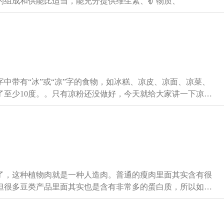
的组成和供能比适当，能充分提供维生素、矿物质、
中带有“冰”或“凉”字的食物，如冰糕、凉皮、凉面、凉菜、
了至少10度。。只有凉粉还没做好，今天就给大家讲一下凉粉
例，很难失败。 喜欢就试一试，在餐桌上加
清水 【调料】盐/白糖/酱油/醋/大蒜/
了，这种植物肉就是一种人造肉。普通的瘦肉里面其实含有很
但很多豆类产品里面其实也是含有非常多的蛋白质，所以如果
以做成合成肉的。