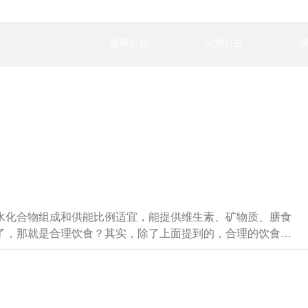
最新公告
采购公告
水化合物组成和供能比例适宜，能提供维生素、矿物质、膳食
了，那就是合理饮食？其实，除了上面提到的，合理的饮食还
合理饮食中的作用。