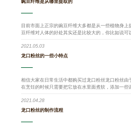
豌豆纤维是从哪里提取的
目前市面上正宗的豌豆纤维大多都是从一些植物身上
豆纤维对人体的好处其实还是比较大的，你比如说可
圾，另外纤维本身也是人体维持生命活动必须的一种
2021.05.03
龙口粉丝的一些小特点
相信大家在日常生活中都购买过龙口粉丝龙口粉丝由
在烹饪的时候只需要把它放在水里面煮软，添加一些
喜爱。但是除此之外，龙口粉丝还拥有很多小特点，
2021.04.28
小特点吧。
龙口粉丝的制作流程