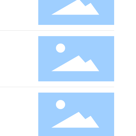
客
服
热
线:
4
0